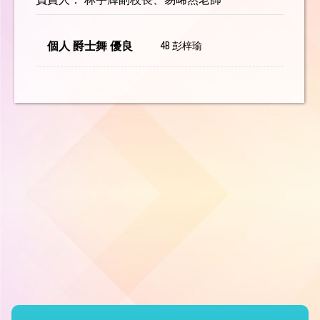
個人 爵士舞 優良
4B 彭梓瑜