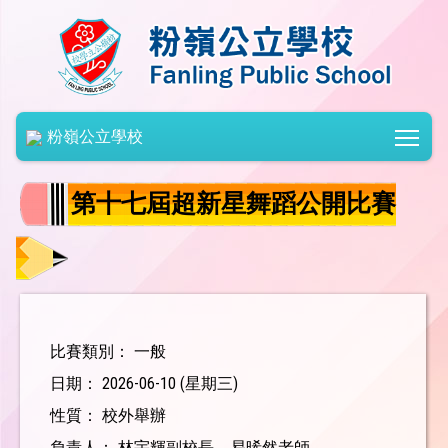
Togg
粉嶺公立學校
第十七屆超新星舞蹈公開比賽
比賽類別： 一般
日期： 2026-06-10 (星期三)
性質： 校外舉辦
負責人： 林宇輝副校長、易晞然老師