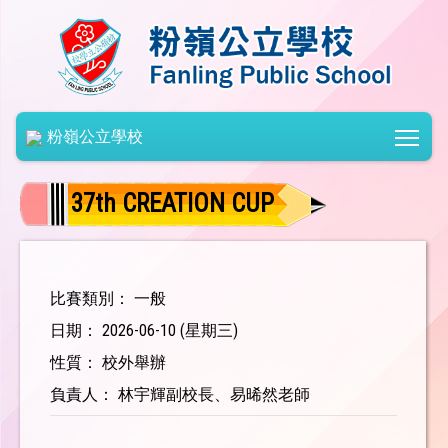
Togg
粉嶺公立學校
37th CREATION CUP
比賽類別： 一般
日期： 2026-06-10 (星期三)
性質： 校外舉辦
負責人： 林宇輝副校長、易晞然老師