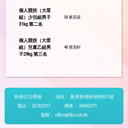
個人競技（大眾
組）少兒組男子
5B 蔡昊延
31kg 第二名
個人競技（大眾
組）兒童乙組男
4B 蔡昊軒
子29kg 第三名
粉嶺公立學校
地址：
新界粉嶺粉嶺村651號
電話：
26702297
傳真：
26685371
電郵：
office@flps.edu.hk