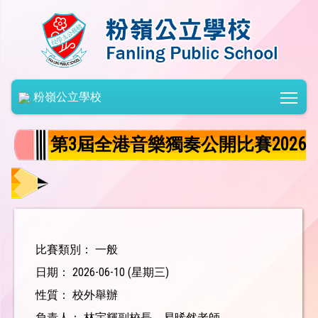
Togg
粉嶺公立學校
第3屆全港音樂獨奏公開比賽2026
比賽類別： 一般
日期： 2026-06-10 (星期三)
性質： 校外舉辦
負責人： 林宇輝副校長、易晞然老師