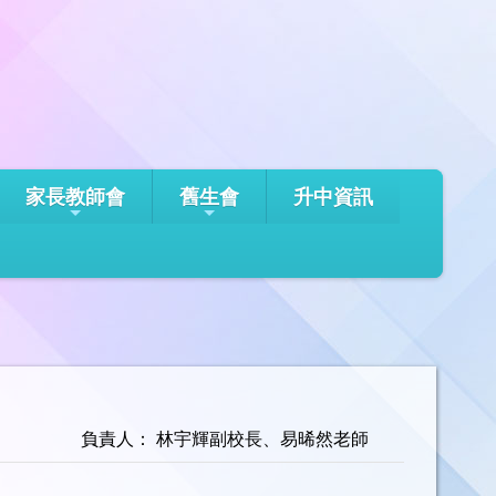
家長教師會
舊生會
升中資訊
負責人： 林宇輝副校長、易晞然老師