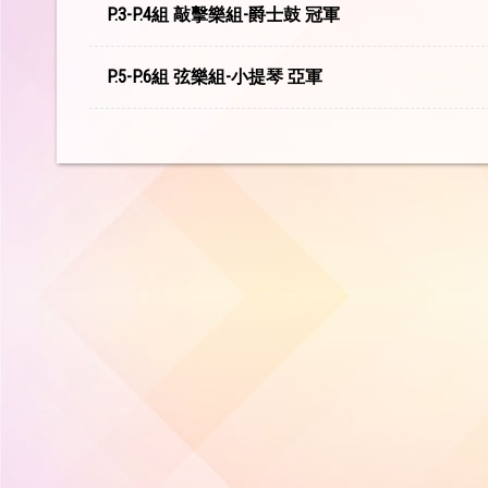
P.3-P.4組 敲擊樂組-爵士鼓 冠軍
P.5-P.6組 弦樂組-小提琴 亞軍