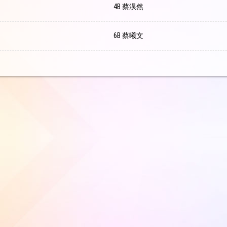
4B 蔡淏然
6B 蔡曦文