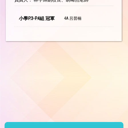
小學P.3-P.4組 冠軍
4A 呂晉楠