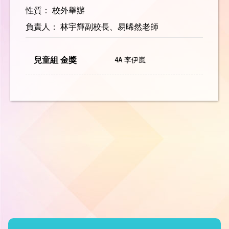
性質： 校外舉辦
負責人： 林宇輝副校長、易晞然老師
兒童組 金獎
4A 李伊嵐