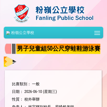
Togg
粉嶺公立學校
男子兒童組50公尺穿蛙鞋游泳賽
比賽類別： 一般
日期： 2026-06-10 (星期三)
性質： 校外舉辦
負責人： 林宇輝副校長、易晞然老師