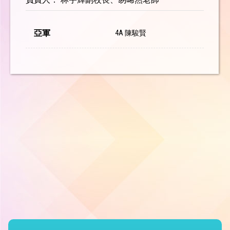
亞軍
4A 陳駿賢