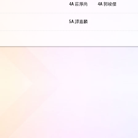
4A 莊厚尚
4A 郭竣傑
5A 譚嘉麟