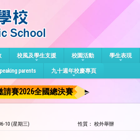
教
校風及學生支援
校園活動
學生表現
speaking parents
九十週年校慶專頁
請賽2026全國總決賽
6-10 (星期三)
性質： 校外舉辦