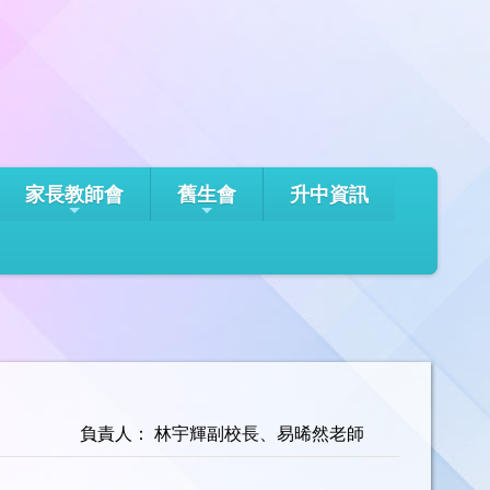
家長教師會
舊生會
升中資訊
負責人： 林宇輝副校長、易晞然老師