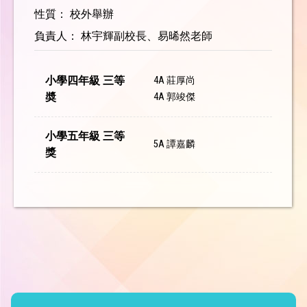
性質： 校外舉辦
負責人： 林宇輝副校長、易晞然老師
小學四年級 三等
4A 莊厚尚
奬
4A 郭竣傑
小學五年級 三等
5A 譚嘉麟
獎