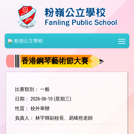
Togg
粉嶺公立學校
香港鋼琴藝術節大賽
比賽類別： 一般
日期： 2026-06-10 (星期三)
性質： 校外舉辦
負責人： 林宇輝副校長、易晞然老師