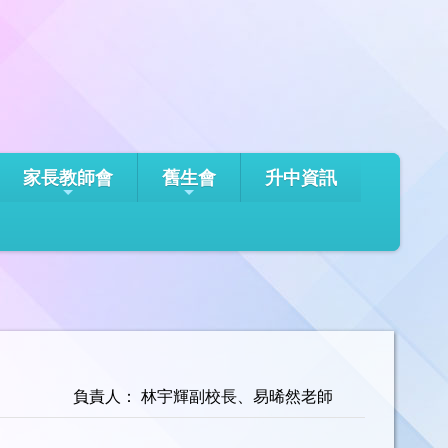
家長教師會
舊生會
升中資訊
負責人： 林宇輝副校長、易晞然老師