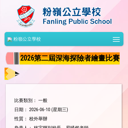
Togg
粉嶺公立學校
2026第二屆深海探險者繪畫比賽
比賽類別： 一般
日期： 2026-06-10 (星期三)
性質： 校外舉辦
負責人： 林宇輝副校長、易晞然老師