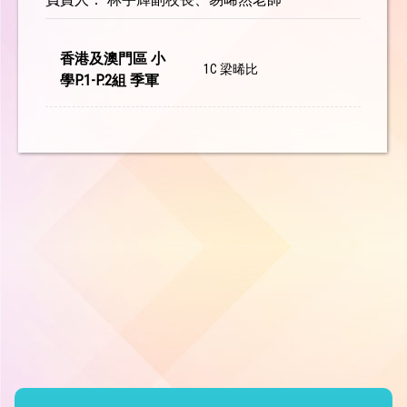
香港及澳門區 小
1C 梁晞比
學P.1-P.2組 季軍