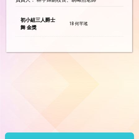
初小組三人爵士
1B 何芊瑤
舞 金獎