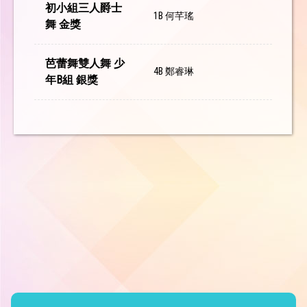
初小組三人爵士
1B 何芊瑤
舞 金獎
芭蕾舞雙人舞 少
4B 鄭睿琳
年B組 銀獎