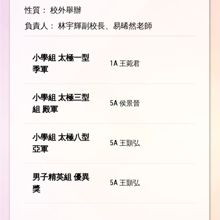
性質： 校外舉辦
負責人： 林宇輝副校長、易晞然老師
小學組 太極一型
1A 王菀君
季軍
小學組 太極三型
5A 侯景晉
組 殿軍
小學組 太極八型
5A 王顥弘
亞軍
男子精英組 優異
5A 王顥弘
獎