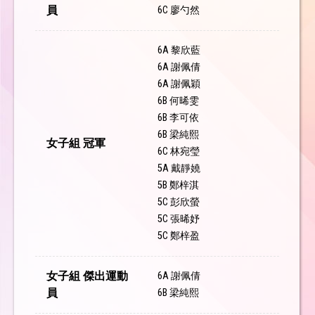
員
6C 廖勺然
6A 黎欣藍
6A 謝佩倩
6A 謝佩穎
6B 何晞雯
6B 李可依
6B 梁純熙
女子組 冠軍
6C 林宛瑩
5A 戴靜嬈
5B 鄭梓淇
5C 彭欣螢
5C 張晞妤
5C 鄭梓盈
女子組 傑出運動
6A 謝佩倩
員
6B 梁純熙