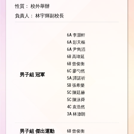
性質： 校外舉辦
負責人： 林宇輝副校長
6A 李灝軒
6A 彭天樞
6A 尹雋滔
6B 高瑋延
6B 曾俊衡
6C 廖勺然
男子組 冠軍
5A 譚諾祈
5B 張希樂
5C 陳廷赫
5C 陳泳舜
4C 袁浩然
3A 林滶朗
男子組 傑出運動
6B 曾俊衡