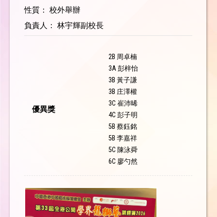
性質： 校外舉辦
負責人： 林宇輝副校長
2B 周卓楠
3A 彭梓怡
3B 黃子謙
3B 庄澤權
3C 崔沛晞
優異獎
4C 彭子明
5B 蔡鈺銘
5B 李嘉祥
5C 陳泳舜
6C 廖勺然