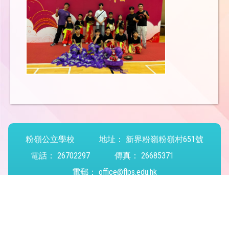
粉嶺公立學校
地址：
新界粉嶺粉嶺村651號
電話：
26702297
傳真：
26685371
電郵：
office@flps.edu.hk
Powered by
Friendly Portal System
v
10.59