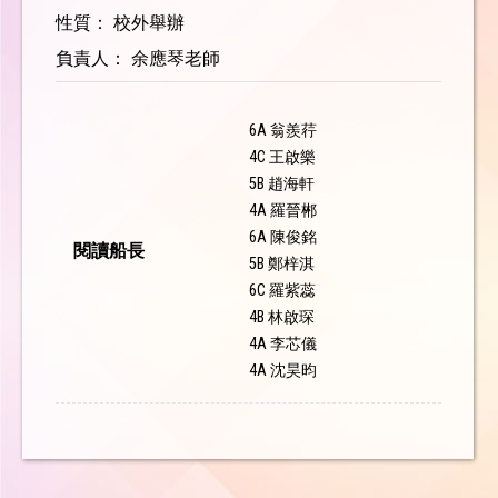
性質： 校外舉辦
負責人： 余應琴老師
6A 翁羨荇
4C 王啟樂
5B 趙海軒
4A 羅晉郴
6A 陳俊銘
閱讀船長
5B 鄭梓淇
6C 羅紫蕊
4B 林啟琛
4A 李芯儀
4A 沈昊昀