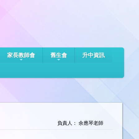
家長教師會
舊生會
升中資訊
負責人： 余應琴老師