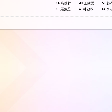
6A 翁羨荇
4C 王啟樂
5B 趙
6C 羅紫蕊
4B 林啟琛
4A 李