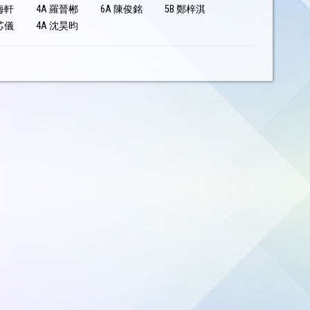
海軒
4A 羅晉郴
6A 陳俊銘
5B 鄭梓淇
芯儀
4A 沈昊昀