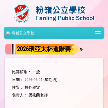
Togg
粉嶺公立學校
2026環亞太杯進階賽
比賽類別： 一般
日期： 2026-06-04 (星期四)
性質： 校外舉辦
負責人： 梁燕蘭老師