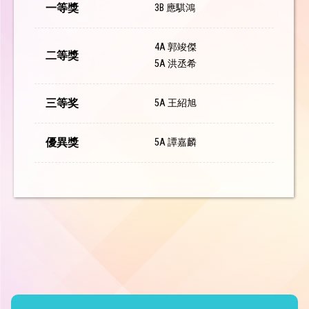
一等獎
3B 應騏鴻
4A 郭竣傑
二等獎
5A 洪丞希
三等奖
5A 王紹旭
優異獎
5A 譚嘉麟