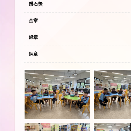
鑽石獎
金章
銀章
銅章