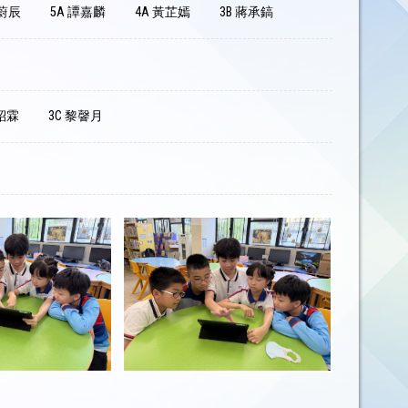
云蔚辰
5A 譚嘉麟
4A 黃芷嫣
3B 蔣承鎬
王紹霖
3C 黎韾月