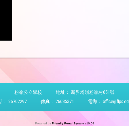
粉嶺公立學校
地址：
新界粉嶺粉嶺村651號
話：
26702297
傳真：
26685371
電郵：
office@flps.ed
Powered by
Friendly Portal System
v
10.59