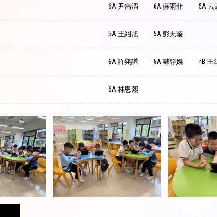
6A 尹雋滔
6A 蘇雨菲
5A 
5A 王紹旭
5A 彭天璇
6A 許奕謙
5A 戴靜嬈
4B 
6A 林恩熙