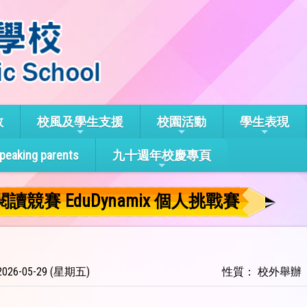
教
校風及學生支援
校園活動
學生表現
speaking parents
九十週年校慶專頁
閱讀競賽 EduDynamix 個人挑戰賽
26-05-29 (星期五)
性質： 校外舉辦