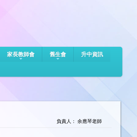
家長教師會
舊生會
升中資訊
負責人： 余應琴老師