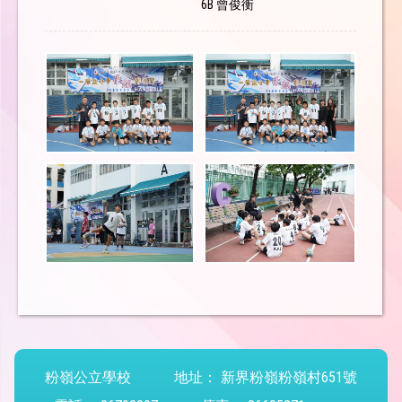
6B 曾俊衡
粉嶺公立學校
地址：
新界粉嶺粉嶺村651號