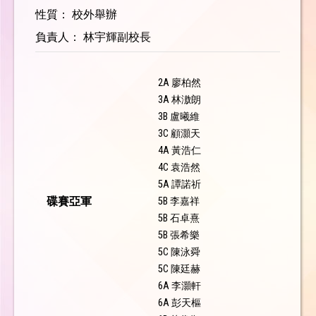
性質： 校外舉辦
負責人： 林宇輝副校長
2A 廖柏然
3A 林滶朗
3B 盧曦維
3C 顧灝天
4A 黃浩仁
4C 袁浩然
5A 譚諾祈
碟賽亞軍
5B 李嘉祥
5B 石卓熹
5B 張希樂
5C 陳泳舜
5C 陳廷赫
6A 李灝軒
6A 彭天樞