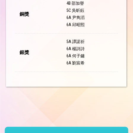
4B 邵加譽
5C 吳昕鈺
銅獎
6A 尹雋滔
6A 邱昭熙
5A 譚諾祈
6A 楊詩詩
銀獎
6A 何子鏞
6A 劉宸希