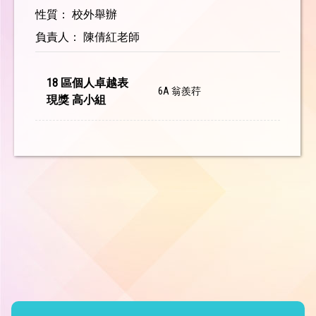
性質： 校外舉辦
負責人： 陳倩紅老師
18 區個人卓越表
6A 翁羨荇
現獎 高小組