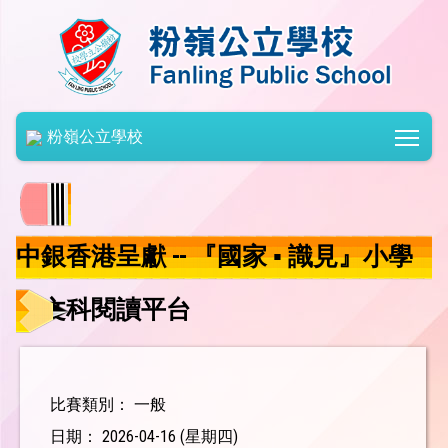
Togg
粉嶺公立學校
中銀香港呈獻 -- 『國家 ▪ 識見』小學
人文科閱讀平台
比賽類別： 一般
日期： 2026-04-16 (星期四)