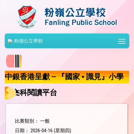
Togg
粉嶺公立學校
中銀香港呈獻 -- 『國家 ▪ 識見』小學
人文科閱讀平台
比賽類別： 一般
日期： 2026-04-16 (星期四)