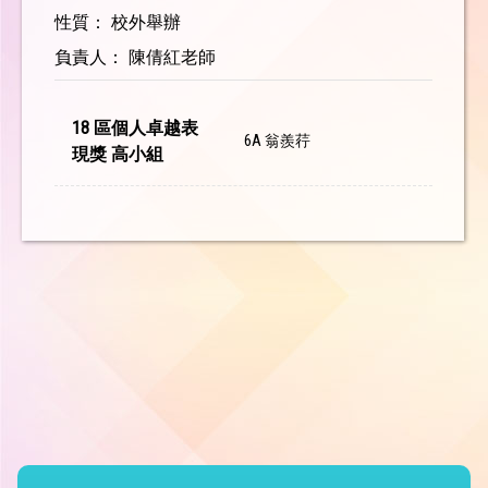
性質： 校外舉辦
負責人： 陳倩紅老師
18 區個人卓越表
6A 翁羨荇
現獎 高小組