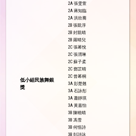
2A 張雯萱
2A 蔣知臨
2A 洪欣蕎
2B 張凱淳
2B 封凱晴
2B 羅晴兒
2C 張莃悅
2C 張渭琳
2C 蘇子柔
2C 鄧芷晴
2C 曾莃桐
低小組民族舞銀
3A 彭楚翹
獎
3A 石詠彤
3A 蕭靜琪
3A 黃嘉怡
3B 陳曉晴
3B 馮雪
3B 何悟詩
3B 彭詩詠