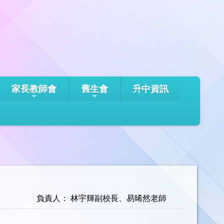
家長教師會
舊生會
升中資訊
負責人： 林宇輝副校長、易晞然老師