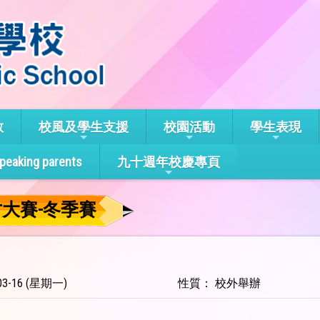
教
校風及學生支援
校園活動
學生表現
speaking parents
九十週年校慶專頁
才大賽-冬季賽
3-16 (星期一)
性質： 校外舉辦