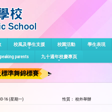
教
校風及學生支援
校園活動
學生表現
speaking parents
九十週年校慶專頁
及標準舞錦標賽
3-16 (星期一)
性質： 校外舉辦