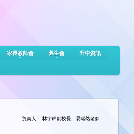
家長教師會
舊生會
升中資訊
負責人： 林宇輝副校長、易晞然老師