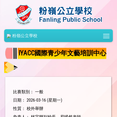
Togg
粉嶺公立學校
lYACC國際青少年文藝培訓中心
比賽類別： 一般
日期： 2026-03-16 (星期一)
性質： 校外舉辦
負責人： 林宇輝副校長、易晞然老師