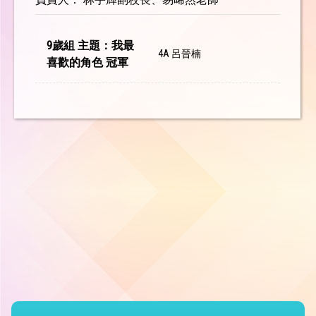
9歲組 主題：我最
4A 呂晉楠
喜歡的角色 冠軍