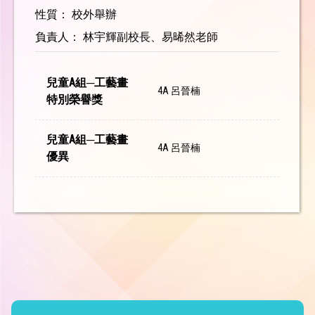
性質： 校外舉辦
負責人： 林宇輝副校長、易晞然老師
兒童A組─工藝畫
4A 呂晉楠
特別榮譽獎
兒童A組─工藝畫
4A 呂晉楠
優異