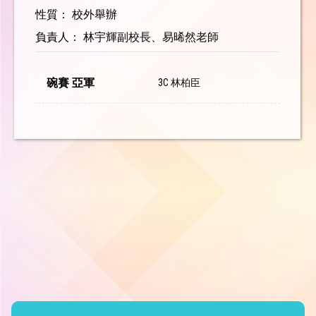
性質： 校外舉辦
負責人： 林宇輝副校長、易晞然老師
碗賽 亞軍
3C 林柏臣