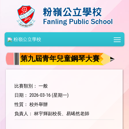
Togg
粉嶺公立學校
第九屆青年兒童鋼琴大賽
比賽類別： 一般
日期： 2026-03-16 (星期一)
性質： 校外舉辦
負責人： 林宇輝副校長、易晞然老師