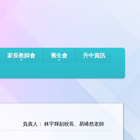
家長教師會
舊生會
升中資訊
負責人： 林宇輝副校長、易晞然老師