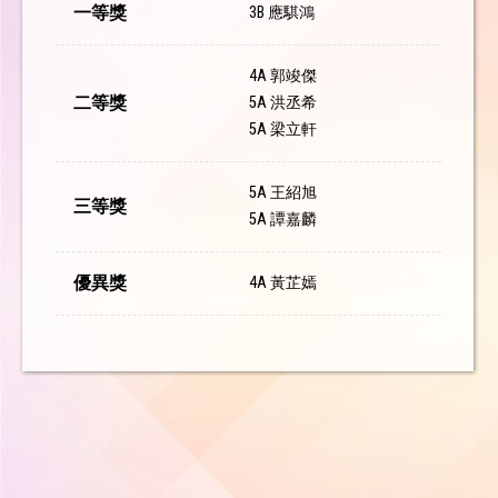
一等獎
3B 應騏鴻
4A 郭竣傑
二等獎
5A 洪丞希
5A 梁立軒
5A 王紹旭
三等獎
5A 譚嘉麟
優異獎
4A 黃芷嫣