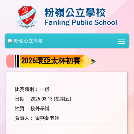
Togg
粉嶺公立學校
2026環亞太杯初賽
比賽類別： 一般
日期： 2026-03-13 (星期五)
性質： 校外舉辦
負責人： 梁燕蘭老師