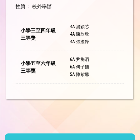
性質： 校外舉辦
4A 湯穎芯
小學三至四年級
4A 陳欣欣
三等獎
4A 張浚鋒
6A 尹雋滔
小學五至六年級
6A 何子鏞
三等獎
5A 陳紫馨