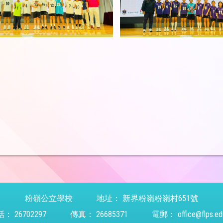
粉嶺公立學校
地址：
新界粉嶺粉嶺村651號
話：
26702297
傳真：
26685371
電郵：
office@flps.ed