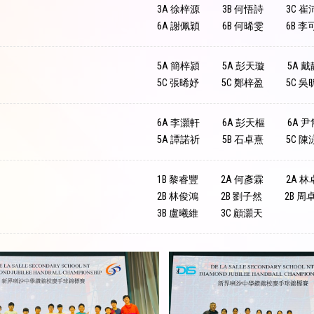
3A 徐梓源
3B 何悟詩
3C 崔
6A 謝佩穎
6B 何晞雯
6B 李
5A 簡梓潁
5A 彭天璇
5A 
5C 張晞妤
5C 鄭梓盈
5C 吳
6A 李灝軒
6A 彭天樞
6A 
5A 譚諾祈
5B 石卓熹
5C 陳
1B 黎睿豐
2A 何彥霖
2A 
2B 林俊鴻
2B 劉子然
2B 周
3B 盧曦維
3C 顧灝天