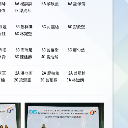
沛晞
6A 楊詩詩
6A 黎欣藍
6A 謝佩倩
可依
6B 梁純熙
戴靜嬈
5B 鄭梓淇
5C 封麗絲
5C 彭欣螢
昕鈺
6C 林宛瑩
尹雋滔
6B 高瑋延
6B 曾俊衡
6C 廖勺然
泳舜
5C 陳廷赫
4C 袁浩然
林卓軍
2A 洪欣蕎
2A 廖柏然
2A 曾星博
卓楠
2C 梁灝霆
2C 曾莃桐
3A 林滶朗