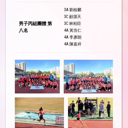
3A 劉桉麟
3C 顧灝天
男子丙組團體 第
3C 林柏臣
八名
4A 黃浩仁
4A 李彥朗
4A 陳嘉祥