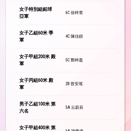
女子特別組鉛球
6C 徐梓萱
亞軍
女子乙組60米 季
4C 陳佳錤
軍
女子甲組200米 殿
5C 鄭梓盈
軍
女子丙組60米 殿
2B 曾安瑤
軍
男子乙組100米 第
5A 云蔚辰
六名
女子甲組400米 第