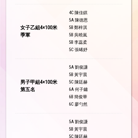
4C 陳佳錤
5A 陳德恩
女子乙組4×100米
5B 鄭梓淇
季軍
5B 吳曉嵐
5B 李蕊柔
5C 張晞妤
5A 劉俊謙
5B 黃宇晨
男子甲組4×100米
5C 陳廷赫
第五名
6A 何子鏞
6B 簡俊華
6C 廖勺然
5A 劉俊謙
5B 黃宇晨
5C 陳廷赫