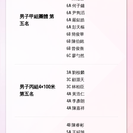
6A 何子鏞
6A 尹雋滔
男子甲組團體 第
6A 嚴鉦皓
五名
6A 彭天樞
6B 簡俊華
6B 陳伯銘
6B 曾俊衡
6C 廖勺然
3A 劉桉麟
3C 顧灝天
男子丙組4×100米
3C 林柏臣
第五名
4A 黃浩仁
4A 李彥朗
4A 陳嘉祥
4B 陳睿彬
5A 王紹旭