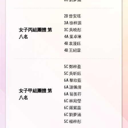
2B 曾安瑶
3A 徐梓源
女子丙組團體 第
3C 吳曉彤
八名
4A 葉卓琳
4B 袁漫鈺
4B 王紹霖
5C 鄭梓盈
5C 吳昕鈺
6A 黎欣藍
6A 謝佩倩
女子甲組團體 第
6A 翁羨荇
八名
6C 林宛瑩
6C 羅紫蕊
6C 劉夢涵
5C 楊梓彤