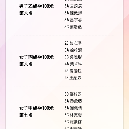
男子乙組4×100米
5A 云蔚辰
第六名
5A 陳致輝
5A 呂宇睿
5C 葉浩然
2B 曾安瑶
3A 徐梓源
女子丙組4×100米
3C 吳曉彤
第六名
4A 葉卓琳
4B 袁漫鈺
4B 王紹霖
5C 鄭梓盈
6A 黎欣藍
女子甲組4×100米
6A 謝佩倩
第七名
6C 林宛瑩
6C 羅紫蕊
6C 劉夢涵