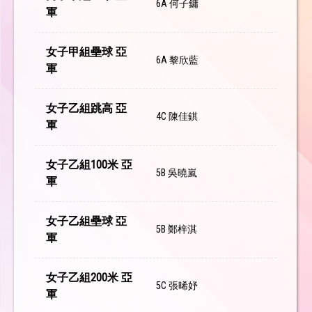
6A 何子鏞
軍
女子甲組壘球 亞
6A 黎欣藍
軍
女子乙組跳高 亞
4C 陳佳錤
軍
女子乙組100米 亞
5B 吳曉嵐
軍
女子乙組壘球 亞
5B 鄭梓淇
軍
女子乙組200米 亞
5C 張晞妤⁠
軍