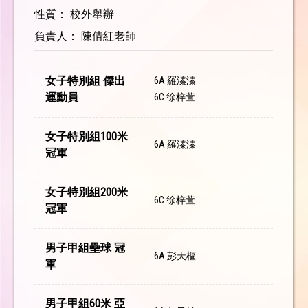
性質： 校外舉辦
負責人： 陳倩紅老師
女子特別組 傑出
6A 羅溱溱
運動員
6C 徐梓萱
女子特別組100米
6A 羅溱溱
冠軍
女子特別組200米
6C 徐梓萱
冠軍
男子甲組壘球 冠
6A 彭天樞
軍
男子甲組60米 亞