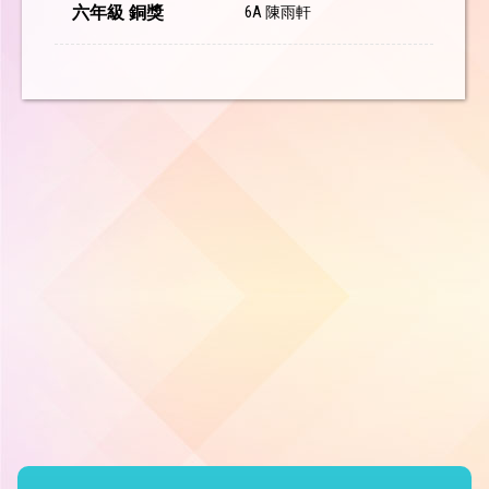
六年級 銅獎
6A 陳雨軒