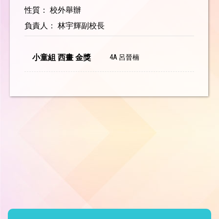
性質： 校外舉辦
負責人： 林宇輝副校長
小童組 西畫 金獎
4A 呂晉楠