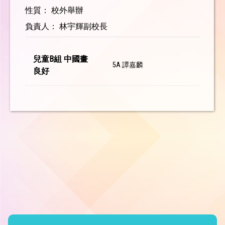
性質： 校外舉辦
負責人： 林宇輝副校長
兒童B組 中國畫
5A 譚嘉麟
良好