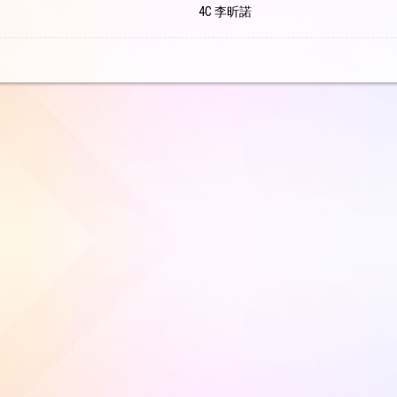
4C 李昕諾