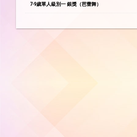
7-9歲單人級別一 銀獎（芭蕾舞）