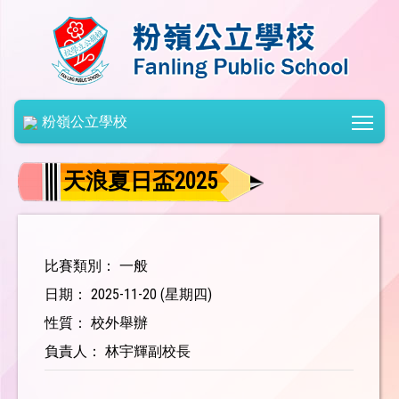
Togg
粉嶺公立學校
天浪夏日盃2025
比賽類別： 一般
日期： 2025-11-20 (星期四)
性質： 校外舉辦
負責人： 林宇輝副校長