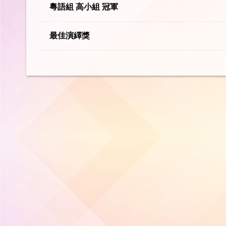
粵語組 高小組 冠軍
最佳演繹獎