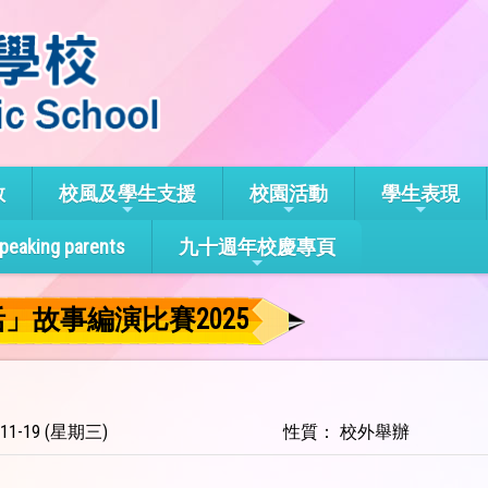
教
校風及學生支援
校園活動
學生表現
speaking parents
九十週年校慶專頁
故事編演比賽2025
11-19 (星期三)
性質： 校外舉辦