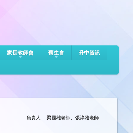
家長教師會
舊生會
升中資訊
負責人： 梁國雄老師、張淳雅老師