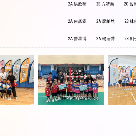
2A 洪欣蕎
2B 方靖喬
2C 曾
2A 何彥霖
2A 廖柏然
2B 
2A 曾星博
2A 楊逸喬
2B 