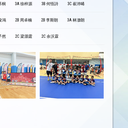
莃桐
3A 徐梓源
3B 何悟詩
3C 崔沛晞
林俊鴻
2B 周卓楠
2B 李斯朗
3A 林滶朗
劉子然
2C 梁灝霆
2C 余沃霖