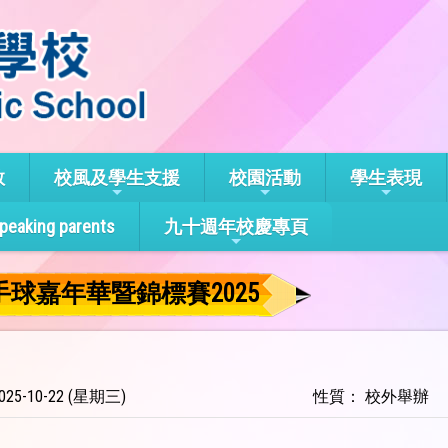
教
校風及學生支援
校園活動
學生表現
speaking parents
九十週年校慶專頁
球嘉年華暨錦標賽2025
25-10-22 (星期三)
性質： 校外舉辦